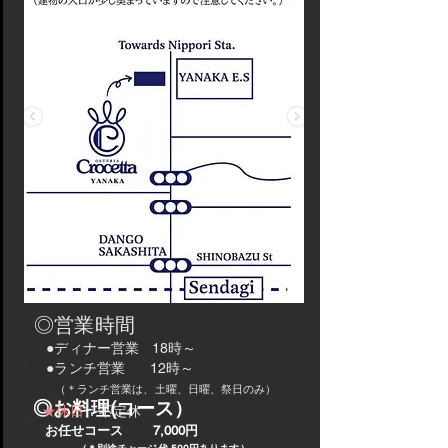
◎営業時間
●ディナー営業 18時～
●ランチ営業 12時～
（＊ランチ営業は、土曜、日曜、祭日のみ）
◎お料理(コース）
★休日
：不定休
お任せコース 7,000円